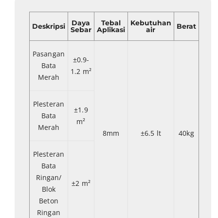
Daya
Tebal
Kebutuhan
Deskripsi
Berat
Sebar
Aplikasi
air
Pasangan
±0.9-
Bata
1.2 m²
Merah
Plesteran
±1.9
Bata
m²
Merah
8mm
±6.5 lt
40kg
Plesteran
Bata
Ringan/
±2 m²
Blok
Beton
Ringan